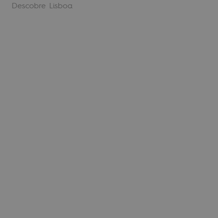
Descobre Lisboa
Séisme à Lisbonne : comment se préparer
18 février 2025