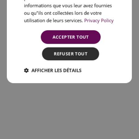
informations que vous leur avez fournies
Lisbonne et son lien avec les territoires
ou qu"ils ont collectées lors de votre
colonisés
utilisation de leurs services.
Privacy Policy
11 novembre 2022
ACCEPTER TOUT
LIRE PLUS
REFUSER TOUT
AFFICHER LES DÉTAILS