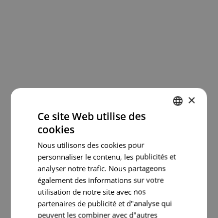
1755 et l'histoire du charpentier
11 novembre 2022
LIRE PLUS
×
Ce site Web utilise des
cookies
ENGLISH
PORTUGUESE
Nous utilisons des cookies pour
personnaliser le contenu, les publicités et
FRENCH
analyser notre trafic. Nous partageons
SPANISH
également des informations sur votre
utilisation de notre site avec nos
partenaires de publicité et d"analyse qui
peuvent les combiner avec d"autres