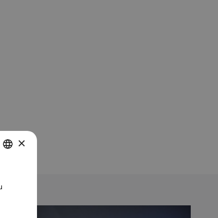
×
SH
u
UGUESE
H