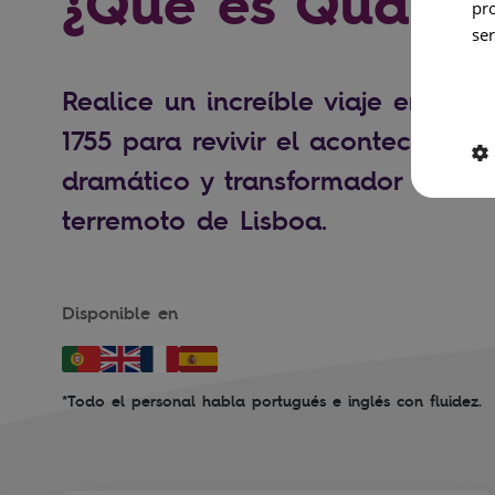
¿Qué es Quake?
pr
ser
Realice un increíble viaje en el 
1755 para revivir el acontecimien
dramático y transformador de la 
terremoto de Lisboa.
Disponible en
*Todo el personal habla portugués e inglés con fluidez.