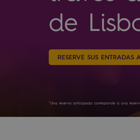
de Lisb
RESERVE SUS ENTRADAS 
*Una reserva anticipada corresponde a una reserva