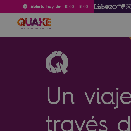
Abierto hoy de
|
10.00
-
18.00
Un viaj
través d