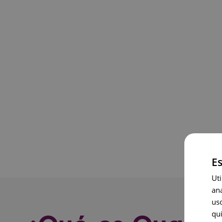
Es
Uti
an
uso
qu