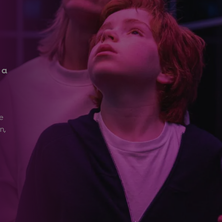
 a
e
n,