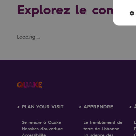
Explorez le conte
Loading ...
PLAN YOUR VISIT
APPRENDRE
Se rendre à Quake
Le tremblement de
Horaires d'ouverture
terre de Lisbonne
P
Accessibilité
La science des
C