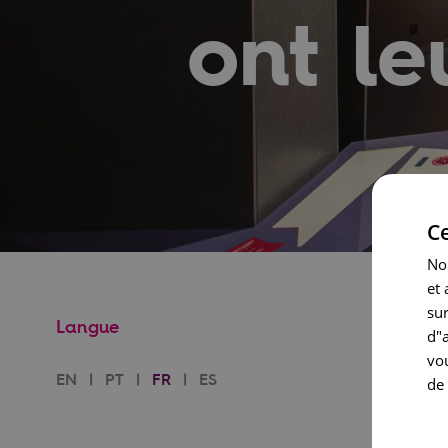
ont le
Ce
Nou
et
sur
Langue
d"
vou
EN
PT
FR
ES
de 