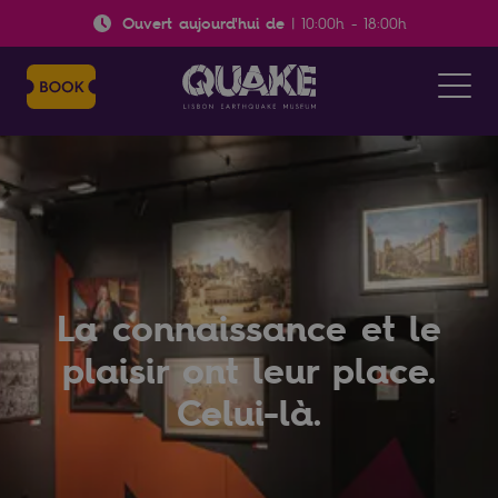
Ouvert aujourd'hui de
|
10:00h
-
18:00h
La connaissance et le
plaisir ont leur place.
Celui-là.