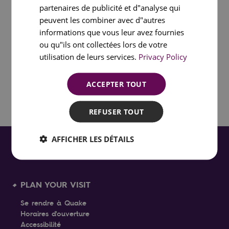
Explorez le
partenaires de publicité et d"analyse qui
peuvent les combiner avec d"autres
informations que vous leur avez fournies
contenu de Quake
ou qu"ils ont collectées lors de votre
utilisation de leurs services.
Privacy Policy
ACCEPTER TOUT
Loading ...
REFUSER TOUT
AFFICHER LES DÉTAILS
PLAN YOUR VISIT
Se rendre à Quake
Horaires d'ouverture
Accessibilité