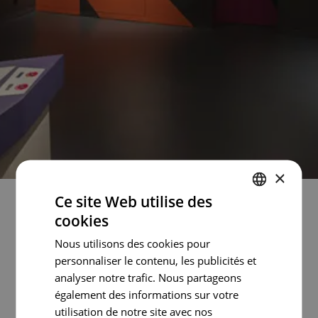
×
Ce site Web utilise des
cookies
ENGLISH
Langue
PORTUGUESE
Nous utilisons des cookies pour
personnaliser le contenu, les publicités et
FRENCH
EN
PT
FR
ES
analyser notre trafic. Nous partageons
SPANISH
également des informations sur votre
utilisation de notre site avec nos