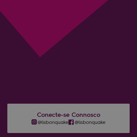
ENVIAR
Conecte-se Connosco
@lisbonquake​
@lisbonquake​