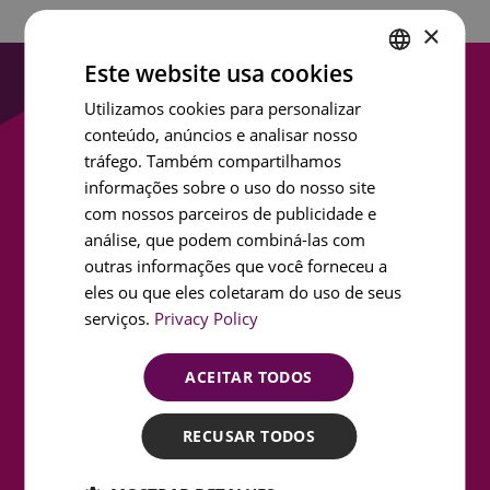
×
Este website usa cookies
ENGLISH
Utilizamos cookies para personalizar
Entrar em contacto
conteúdo, anúncios e analisar nosso
PORTUGUESE
tráfego. Também compartilhamos
Nome próprio
FRENCH
informações sobre o uso do nosso site
SPANISH
com nossos parceiros de publicidade e
análise, que podem combiná-las com
Apelido
outras informações que você forneceu a
eles ou que eles coletaram do uso de seus
serviços.
Privacy Policy
Endereço de e-mail
ACEITAR TODOS
Assunto
RECUSAR TODOS