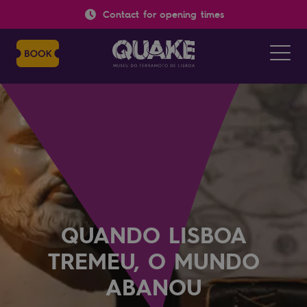
Contact for opening times
QUANDO LISBOA
TREMEU, O MUNDO
ABANOU