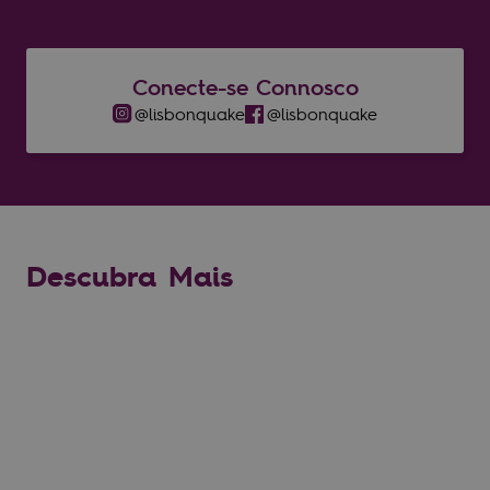
Conecte-se Connosco
@lisbonquake​
@lisbonquake​
Descubra Mais
Planeie a sua Visita