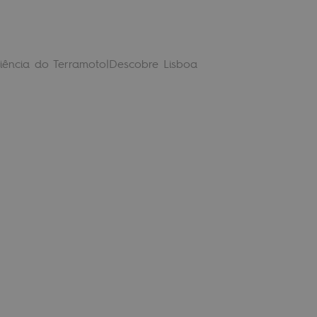
iência do Terramoto
|
Descobre Lisboa
sboa: Como se