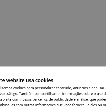
riva dos
Antissismicas
te website usa cookies
ENGLI
lizamos cookies para personalizar conteúdo, anúncios e analisar
sso tráfego. Também compartilhamos informações sobre o uso 
PORT
sso site com nossos parceiros de publicidade e análise, que pod
FRENC
mbiná-las com outras informações que você forneceu a eles ou q