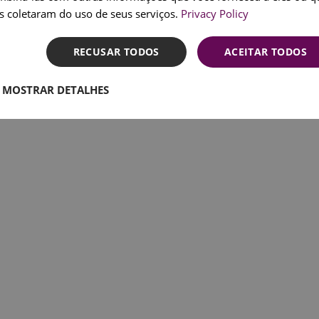
SPANI
s coletaram do uso de seus serviços.
Privacy Policy
parados para
RECUSAR TODOS
ACEITAR TODOS
smo?
MOSTRAR DETALHES
isboa durante
755