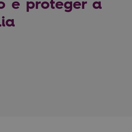
o e proteger a
lia