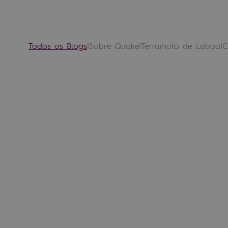
Todos os Blogs
|
Sobre Quake
|
Terramoto de Lisboa
|
C
Sismo em Li
preparar
18º fevereiro 2025
LER MAIS