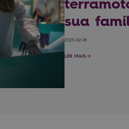
terramot
sua famí
2025-02-18
LER MAIS