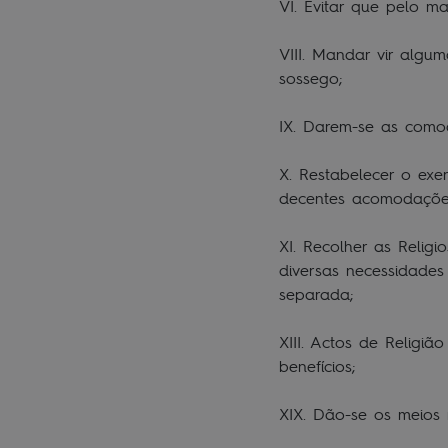
VI. Evitar que pelo m
VIII. Mandar vir alg
sossego;
IX. Darem-se as comod
X. Restabelecer o exe
decentes acomodações
XI. Recolher as Religi
diversas necessidade
separada;
XIII. Actos de Religi
benefícios;
XIX. Dão-se os meios 