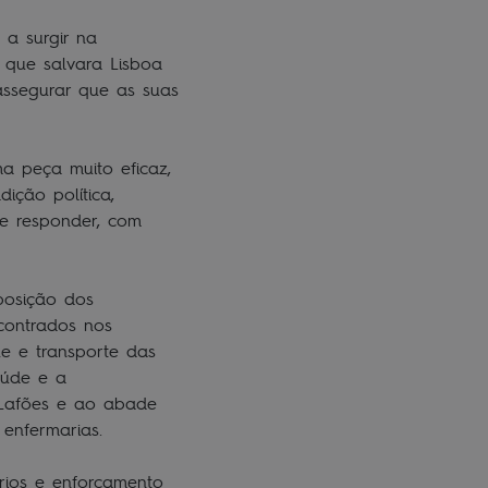
 a surgir na
que salvara Lisboa
ssegurar que as suas
a peça muito eficaz,
dição política,
e responder, com
posição dos
contrados nos
e e transporte das
aúde e a
e Lafões e ao abade
s enfermarias.
rios e enforcamento