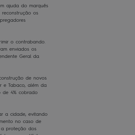
com ajuda do marquês
e reconstrução os
 pregadores
rimir o contrabando.
oram enviados os
tendente Geral da
, construção de novos
ar e Tabaco, além da
to de 4% cobrado
r a cidade, evitando
imento no caso de
o a proteção dos