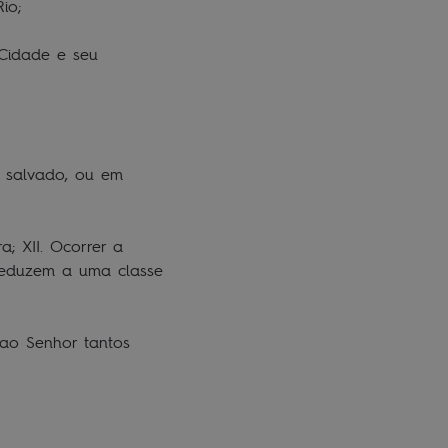
io;
 Cidade e seu
m salvado, ou em
a; XII. Ocorrer a
 reduzem a uma classe
 ao Senhor tantos