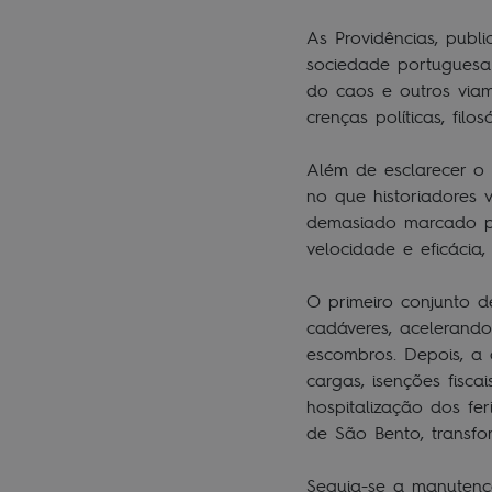
As Providências, publ
sociedade portuguesa
do caos e outros via
crenças políticas, fil
Além de esclarecer o
no que historiadores v
demasiado marcado pe
velocidade e eficáci
O primeiro conjunto 
cadáveres, acelerand
escombros. Depois, a 
cargas, isenções fisc
hospitalização dos fe
de São Bento, transfo
Seguia-se a manutenç