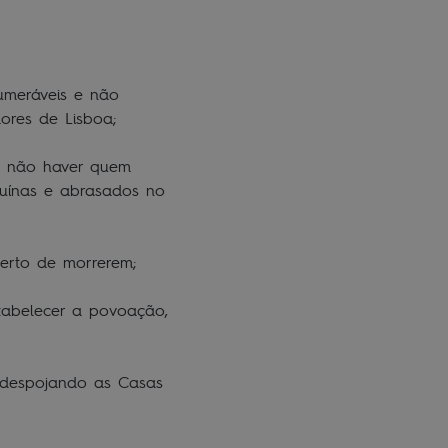
umeráveis e não
ores de Lisboa;
de não haver quem
ruínas e abrasados no
certo de morrerem;
tabelecer a povoação,
, despojando as Casas