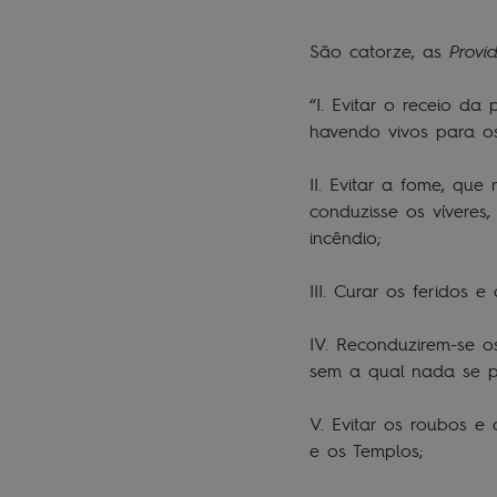
São catorze, as
Provi
“I. Evitar o receio d
havendo vivos para os
II. Evitar a fome, qu
conduzisse os vívere
incêndio;
III. Curar os feridos
IV. Reconduzirem-se 
sem a qual nada se p
V. Evitar os roubos 
e os Templos;