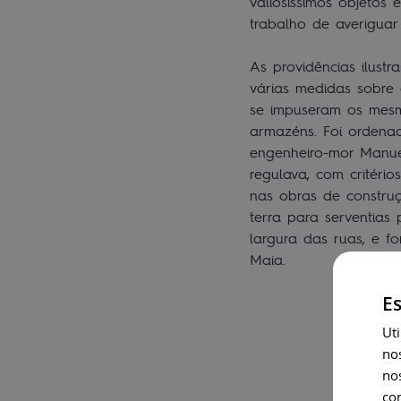
valiosíssimos objetos 
trabalho de averiguar
As providências ilus
várias medidas sobre
se impuseram os mesmo
armazéns. Foi ordenad
engenheiro-mor Manue
regulava, com critéri
nas obras de constru
terra para serventias 
largura das ruas, e 
Maia.
Es
Uti
no
no
co