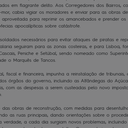
ados em flagrante delito. Aos Corregedores dos Bairros, 
ro-mor, cabia vigiar os moradores e enviar para as obras d
oi aproveitada para reprimir os amancebados e prender os
ofecias apocalípticas sobre catástrofe.
oldados necessários para evitar ataques de piratas e rep
laria seguiram para as zonas costeiras, e para Lisboa, f
 Cascais, Peniche e Setúbal, sendo nomeado como Superin
dade o Marquês de Tancos.
al, fiscal e financeira, impunha a reinstalação de tribunais
 dos órgãos do governo, incluindo as Alfândegas do Açúc
ais, com as despesas a serem custeadas pelo novo impos
io.
e das obras de reconstrução, com medidas para desentulha
ndo as ruas principais, dando orientações sobre o proced
a verdade, a cada dia surgiam novos problemas, incluind