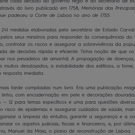
he cada decisão do governo régio e do secretário de est
través do livro publicado em 1758,
Memórias das Principai
que padeceu a Corte de Lisboa no ano de 1755
.
 241 medidas elaboradas pelo secretário de Estado Carva
 pelos seus ministros para responder às consequências do 
, controlar os riscos e assegurar a sobrevivência da pop
da de decisões rápida e eficiente. Tinha noção de que o
mar nos pesadelos de amanhã. A propagação de doenças,
s muitos desalojados, a instabilidade dos edifícios, a fom
a resposta imediata.
mais tarde compiladas num livro. Era uma publicação magn
 linho, com encadernação em pele e decorações douradas.
es — 12 para temas específicos e uma para questões diver
o risco de epidemias e assegurar cuidados de saúde, mant
rganizar a limpeza do entulho, garantir a segurança e a c
ganizar os aspetos judiciais, fiscais e financeiros, e, por últi
ino, Manuel da Maia, o plano de reconstrução de Lisboa.