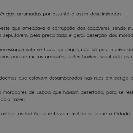
dências
, arrumadas por assunto e assim descriminadas:
a peste que ameaçava a corrupção dos cadáveres, sendo in
 sepultarem, pela precipitada e geral deserção dos morad
e necessariamente se havia de seguir, não só pelo motivo 
s, mas porque muitos armazéns deles haviam sepultado as 
 e doentes que estavam desamparados nas ruas em perigo 
os moradores de Lisboa que haviam desertado, para se res
odia fazer;
e castigar os ladrões que haviam metido a saque a Cidade