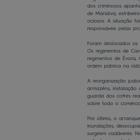
dos criminosos apanh
de Marialva, estribei
ociosos. A situação f
responsáveis pelas pr
Foram deslocados os s
Os regimentos de Cava
regimentos de Évora,
ordem pública na ci
A reorganização judici
armazéns, instalação
guarda dos cofres re
sobre todo o comérc
Por último, o arranqu
inundações, desocupa
surgirem cadáveres. N