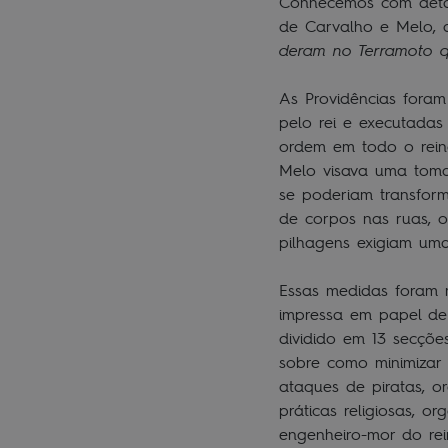
Conhecemos com detal
de Carvalho e Melo, a
deram no Terramoto 
As Providências foram
pelo rei e executadas
ordem em todo o reino
Melo visava uma toma
se poderiam transfor
de corpos nas ruas, o
pilhagens exigiam um
Essas medidas foram 
impressa em papel de
dividido em 13 secçõ
sobre como minimizar 
ataques de piratas, o
práticas religiosas, or
engenheiro-mor do re