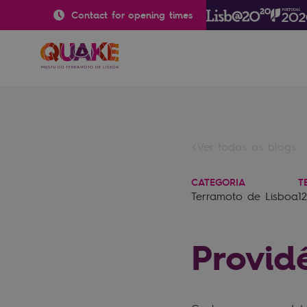
Contact for opening times
Ver todos os blogs
CATEGORIA
T
Terramoto de Lisboa
1
Provid