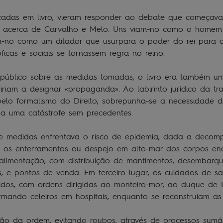
icadas em livro, vieram responder ao debate que começava
 acerca de Carvalho e Melo. Uns viam-no como o homem 
m-no como um ditador que usurpara o poder do rei para a
osóficas e sociais se tornassem regra no reino.
 público sobre as medidas tomadas, o livro era também um
iriam a designar «propaganda». Ao labirinto jurídico da tra
lo formalismo do Direito, sobrepunha-se a necessidade d
a, a uma catástrofe sem precedentes.
de medidas enfrentava o risco de epidemia, dada a decom
o os enterramentos ou despejo em alto-mar dos corpos en
alimentação, com distribuição de mantimentos, desembarqu
ais, e pontos de venda. Em terceiro lugar, os cuidados de s
ridos, com ordens dirigidas ao monteiro-mor, ao duque d
rmando celeiros em hospitais, enquanto se reconstruíam a
ão da ordem, evitando roubos, através de processos sumá