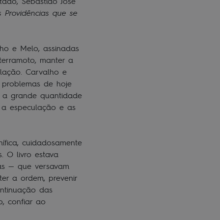
ado, Sebastião José
s Providências que se
lho e Melo, assinadas
terramoto, manter a
ulação. Carvalho e
s problemas de hoje
 a grande quantidade
e, a especulação e as
ífica, cuidadosamente
 O livro estava
sas — que versavam
er a ordem, prevenir
ontinuação das
mo, confiar ao