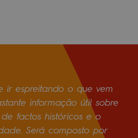
 ir espreitando o que vem
stante informação útil sobre
e factos históricos e o
idade. Será composto por