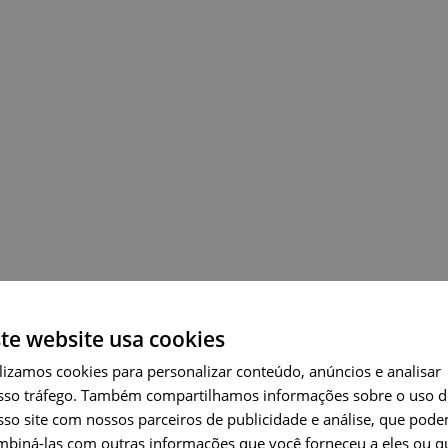
te website usa cookies
ENGLI
lizamos cookies para personalizar conteúdo, anúncios e analisar
sso tráfego. Também compartilhamos informações sobre o uso 
PORT
sso site com nossos parceiros de publicidade e análise, que pod
FRENC
mbiná-las com outras informações que você forneceu a eles ou q