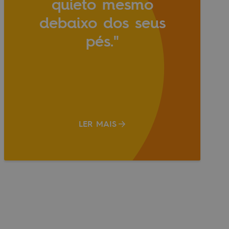
quieto mesmo
debaixo dos seus
pés."
LER MAIS