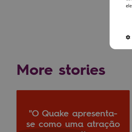
ele
More stories
"O Quake apresenta-
se como uma atração