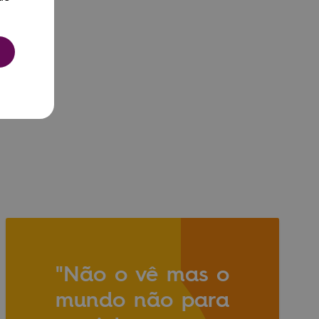
SH
"Não o vê mas o
mundo não para