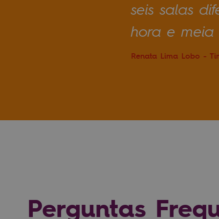
seis salas di
hora e meia d
Renata Lima Lobo - Ti
Perguntas Freq