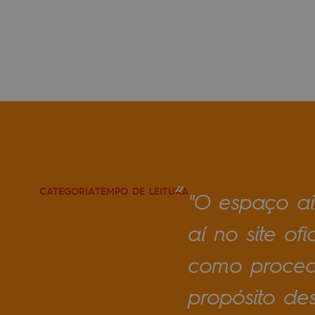
“
CATEGORIA
TEMPO DE LEITURA
"O espaço ai
aí no site o
como procede
propósito de