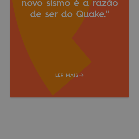
novo sismo é a razão
de ser do Quake."
LER MAIS