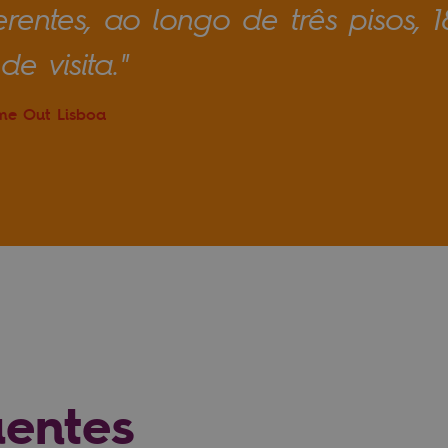
ferentes, ao longo de três pisos
e visita."
me Out Lisboa
uentes