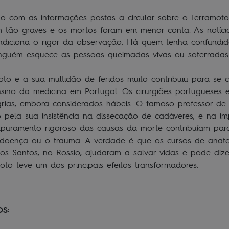
ião com as informações postas a circular sobre o Terramo
m tão graves e os mortos foram em menor conta. As notíc
ndiciona o rigor da observação. Há quem tenha confundi
nguém esquece as pessoas queimadas vivas ou soterrada
oto e a sua multidão de feridos muito contribuiu para se
sino da medicina em Portugal. Os cirurgiões portugueses 
rias, embora considerados hábeis. O famoso professor de
do pela sua insistência na dissecação de cadáveres, e na i
 apuramento rigoroso das causas da morte contribuíam par
doença ou o trauma. A verdade é que os cursos de anato
os Santos, no Rossio, ajudaram a salvar vidas e pode diz
oto teve um dos principais efeitos transformadores.
S: