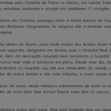
 emitida pelo Hospital de Todos os Santos, em Lisboa. Embo
m, estudava anatomia e cirurgia em cadáveres. O cirurgião
icina em Coimbra, consegui obter a minha licença de Ciru
m Barbeiros Sangradores. As sangrias são o remédio ma
leitas.
fui direito ao Rossio, para onde muitos dos feridos foram
nas seguintes, abrigados em tendas, pois o Hospital Real
a. Além da destruição causada pelo terramoto, o hospital 
 nunca mais volte a funcionar em pleno. Desde esse dia, n
abalhar no hospital, vou até aos arrabaldes da cidade, 
atar de outros feridos e das suas infeções, a maior causa 
ois do sismo, ainda retirámos sobreviventes de entre os 
 fim de nove dias! Que horror! Passar nove dias no escuro
lhamos todos sem parar. Mas esta tragédia teve um aspet