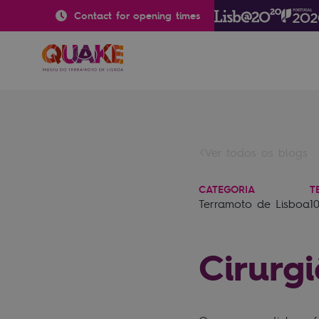
Contact for opening times
Ver todos os blogs
CATEGORIA
T
Terramoto de Lisboa
1
Cirurg