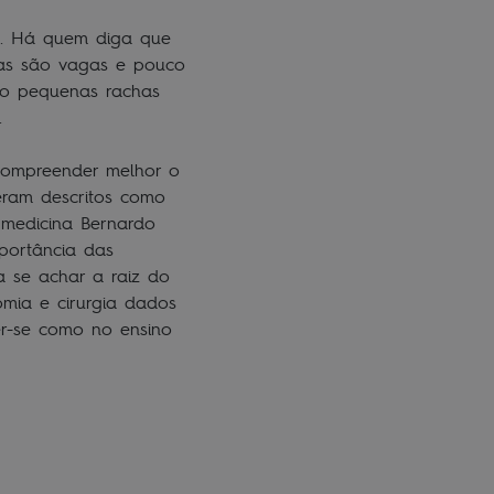
to. Há quem diga que
ias são vagas e pouco
do pequenas rachas
s.
 compreender melhor o
eram descritos como
 medicina Bernardo
mportância das
a se achar a raiz do
mia e cirurgia dados
er-se como no ensino