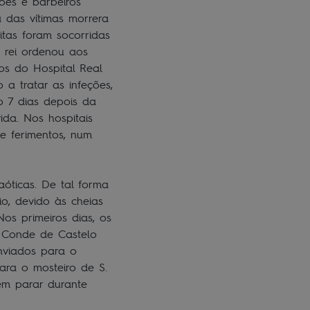
iões e barbeiros
 das vítimas morrera
tas foram socorridas
 rei ordenou aos
os do Hospital Real
a tratar as infeções,
o 7 dias depois da
ida. Nos hospitais
de ferimentos, num
óticas. De tal forma
o, devido às cheias
os primeiros dias, os
o Conde de Castelo
enviados para o
ara o mosteiro de S.
sem parar durante