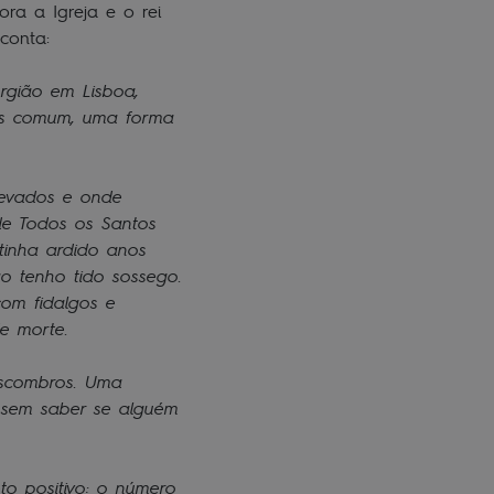
ra a Igreja e o rei
 conta:
rgião em Lisboa,
is comum, uma forma
 levados e onde
 de Todos os Santos
tinha ardido anos
ão tenho tido sossego.
com fidalgos e
de morte.
escombros. Uma
, sem saber se alguém
o positivo: o número