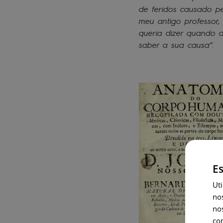
de feridos causado pe
meu antigo professor,
queria dizer quando 
saber a sua causa”.
Es
Uti
no
no
co