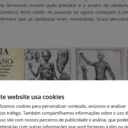
lo terramoto mostra quão precário é o ensino da medicina
 Santucci, tinha razão. As pessoas só agora começam a pe
afirmava que as autópsias eram necessárias “para descobr
te website usa cookies
ENGLI
lizamos cookies para personalizar conteúdo, anúncios e analisar
sso tráfego. Também compartilhamos informações sobre o uso 
PORT
sso site com nossos parceiros de publicidade e análise, que pod
FRENC
mbiná-las com outras informações que você forneceu a eles ou q