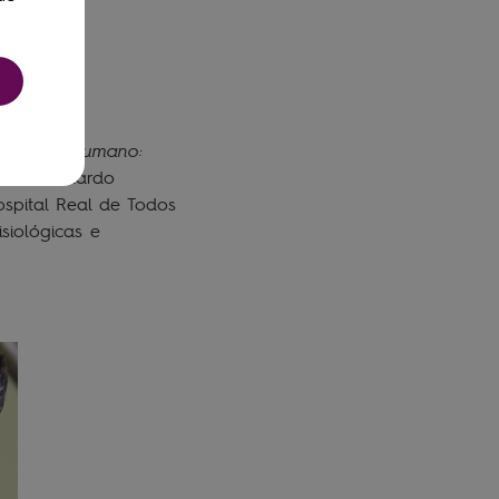
SH
o corpo humano:
a de Bernardo
spital Real de Todos
siológicas e