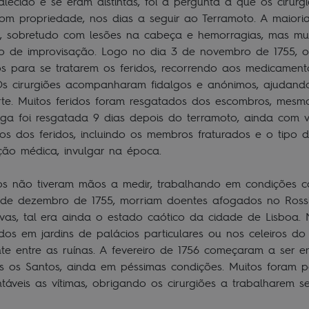
lecido e se eram distintas, foi a pergunta a que os cirurg
m propriedade, nos dias a seguir ao Terramoto. A maioria
e, sobretudo com lesões na cabeça e hemorragias, mas mui
o de improvisação. Logo no dia 3 de novembro de 1755, o
ros para se tratarem os feridos, recorrendo aos medicament
s cirurgiões acompanharam fidalgos e anónimos, ajudando 
te. Muitos feridos foram resgatados dos escombros, mesm
iga foi resgatada 9 dias depois do terramoto, ainda com v
ios dos feridos, incluindo os membros fraturados e o tipo 
ção médica, invulgar na época.
os não tiveram mãos a medir, trabalhando em condições ca
8 de dezembro de 1755, morriam doentes afogados no Rossi
as, tal era ainda o estado caótico da cidade de Lisboa. N
dos em jardins de palácios particulares ou nos celeiros d
te entre as ruínas. A fevereiro de 1756 começaram a ser 
s os Santos, ainda em péssimas condições. Muitos foram p
ntáveis as vítimas, obrigando os cirurgiões a trabalharem 