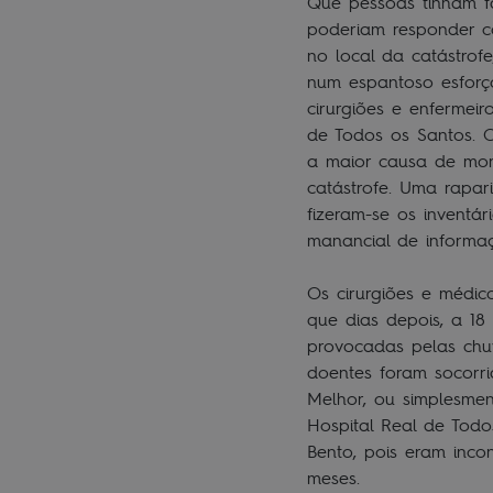
Que pessoas tinham fa
poderiam responder co
no local da catástrof
num espantoso esforç
cirurgiões e enfermei
de Todos os Santos. O
a maior causa de mor
catástrofe. Uma rapar
fizeram-se os inventár
manancial de informa
Os cirurgiões e médic
que dias depois, a 1
provocadas pelas chuv
doentes foram socorri
Melhor, ou simplesmen
Hospital Real de Todo
Bento, pois eram inco
meses.