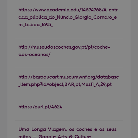
https://www.academia.edu/14574768/A_entr
ada_pública_do_Núncio_Giorgio_Cornaro_e
m_Lisboa_1693_
http://museudoscoches.gov.pt/pt/coche-
dos-oceanos/
http://baroqueart.museumwnf.org/database
_item.php?id=object;BAR;pt;Mus11_A;29;pt
https://purl.pt/4624
Uma Longa Viagem: os coches e os seus
mitos — Google Arts & Culture