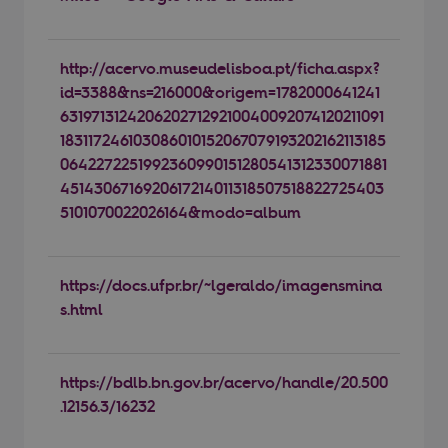
http://acervo.museudelisboa.pt/ficha.aspx?
id=3388&ns=216000&origem=1782000641241
63197131242062027129210040092074120211091
183117246103086010152067079193202162113185
0642272251992360990151280541312330071881
4514306716920617214011318507518822725403
5101070022026164&modo=album
https://docs.ufpr.br/~lgeraldo/imagensmina
s.html
https://bdlb.bn.gov.br/acervo/handle/20.500
.12156.3/16232