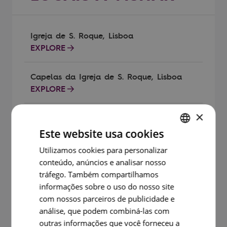
Igreja de S. Roque, Lisboa
EXPLORE
Capelas da Igreja de S. Roque, Lisboa
EXPLORE
×
“A Encomenda Prodigiosa”
EXPLORE
Este website usa cookies
ENGLISH
Utilizamos cookies para personalizar
Paramentos
conteúdo, anúncios e analisar nosso
PORTUGUESE
EXPLORE
tráfego. Também compartilhamos
FRENCH
informações sobre o uso do nosso site
SPANISH
com nossos parceiros de publicidade e
Museu Nacional dos Coches, Lisboa
análise, que podem combiná-las com
EXPLORE
outras informações que você forneceu a