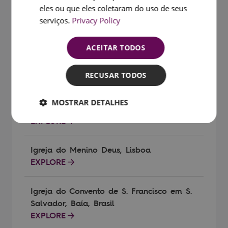
eles ou que eles coletaram do uso de seus
Museu Casa da Moeda, Lisboa
serviços.
Privacy Policy
EXPLORE
ACEITAR TODOS
Museu do Azulejo, Lisboa
EXPLORE
RECUSAR TODOS
Igreja dos Paulistas (Igreja dos Eremitas
MOSTRAR DETALHES
de S. Paulo), Lisboa
EXPLORE
Igreja do Menino Deus, Lisboa
EXPLORE
Igreja do Convento de S. Francisco em S.
Salvador, Baía, Brasil
EXPLORE