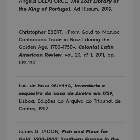
Angela DELAFORCE,
The Lost Library of
the King of Portugal
, Ad Ilissum, 2019.
Christopher EBERT, «From Gold to Manioc:
Contraband Trade in Brazil during the
Golden Age, 1700–1750»,
Colonial Latin
American Review
, vol. 20, nº 1, 2011, pp.
109-130.
Luís de Bivar GUERRA,
Inventário e
sequestro da casa de Aveiro em 1759
,
Lisboa, Edições do Arquivo do Tribunal de
Contas, 1952.
James G. LYDON,
Fish and Flour for
Gold, 1600-1800: Southern Europe in the