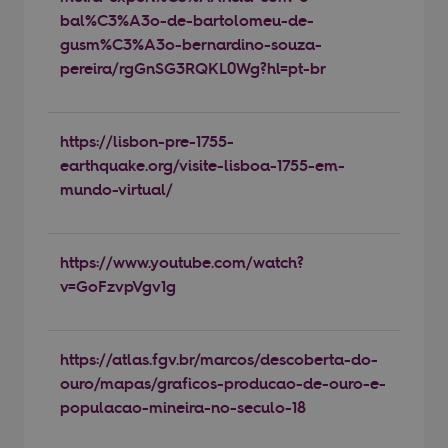
bal%C3%A3o-de-bartolomeu-de-
gusm%C3%A3o-bernardino-souza-
pereira/rgGnSG3RQKL0Wg?hl=pt-br
https://lisbon-pre-1755-
earthquake.org/visite-lisboa-1755-em-
mundo-virtual/
https://www.youtube.com/watch?
v=GoFzvpVgv1g
https://atlas.fgv.br/marcos/descoberta-do-
ouro/mapas/graficos-producao-de-ouro-e-
populacao-mineira-no-seculo-18