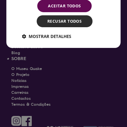
Para Professores
ACEITAR TODOS
Para Estudantes
Acessibilidade
Perguntas Frequentes
RECUSAR TODOS
APRENDA
O Terramoto de Lisboa
MOSTRAR DETALHES
A Ciência de um Terramoto
Descubra Lisboa
Blog
SOBRE
O Museu Quake
O Projeto
Notícias
Imprensa
Carreiras
Contactos
Termos & Condições