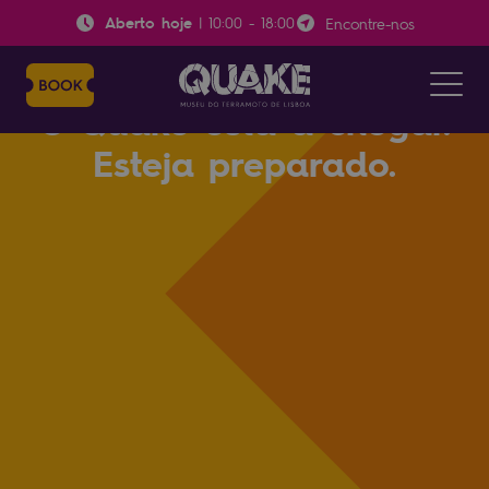
Aberto hoje
|
10:00
-
18:00
Encontre-nos
O Quake está a chegar.
Esteja preparado.
Mantenha-se a par
O Quake abrirá ao público no início do segundo
trimestre de 2022 e os bilhetes estarão
disponíveis muito em breve. Subscreva aqui se
desejar ser notificado quando os bilhetes
estiverem disponíveis e se quiser ser informado