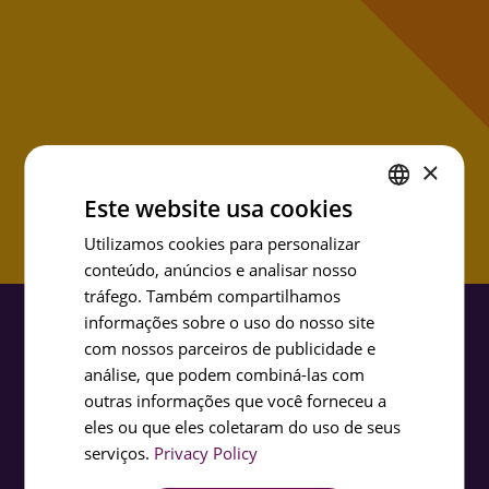
da data de abertura do espaço.
SER NOTIFICADO
×
Este website usa cookies
ENGLISH
Utilizamos cookies para personalizar
conteúdo, anúncios e analisar nosso
PORTUGUESE
tráfego. Também compartilhamos
FRENCH
informações sobre o uso do nosso site
SPANISH
com nossos parceiros de publicidade e
análise, que podem combiná-las com
outras informações que você forneceu a
PLANEIE
eles ou que eles coletaram do uso de seus
Chegar ao Quake
serviços.
Privacy Policy
Horário de Funcionamento