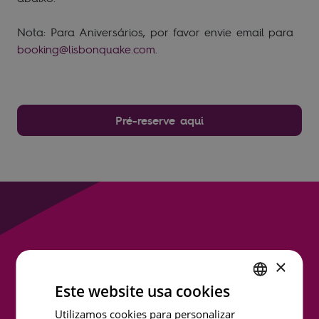
Nota: Para Aniversários, por favor envie email para
booking@lisbonquake.com
.
Pré-reserve aqui
Entrar em contacto
Nome próprio
×
Este website usa cookies
ENGLISH
Utilizamos cookies para personalizar
Apelido