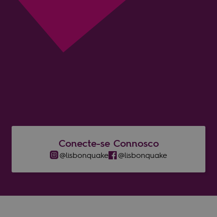
ENVIAR
Conecte-se Connosco
@lisbonquake​
@lisbonquake​