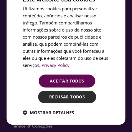
ENGLISH
Chegar ao Quake
Utilizamos cookies para personalizar
Horário de Funcionamento
conteúdo, anúncios e analisar nosso
PORTUGUESE
Para Professores
tráfego. Também compartilhamos
Para Estudantes
FRENCH
informações sobre o uso do nosso site
Acessibilidade
SPANISH
com nossos parceiros de publicidade e
Perguntas Frequentes
APRENDA
análise, que podem combiná-las com
outras informações que você forneceu a
O Terramoto de Lisboa
eles ou que eles coletaram do uso de seus
A Ciência de um Terramoto
serviços.
Privacy Policy
Descubra Lisboa
Blog
SOBRE
ACEITAR TODOS
O Museu Quake
O Projeto
RECUSAR TODOS
Notícias
Imprensa
MOSTRAR DETALHES
Carreiras
Contactos
Termos & Condições