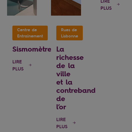
LIRE
PLUS
Centre de
Rues de
Entraînement
Lisbonne
Sismomètre
La
richesse
LIRE
de la
PLUS
ville
et la
contrebande
de
l’or
LIRE
PLUS