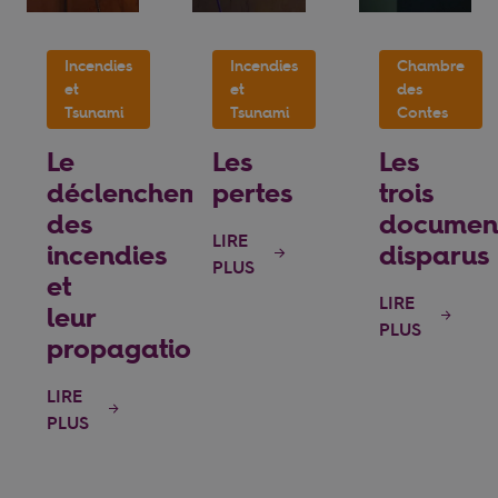
Incendies
Incendies
Chambre
et
et
des
Tsunami
Tsunami
Contes
Le
Les
Les
déclenchement
pertes
trois
des
documen
LIRE
incendies
disparus
PLUS
et
LIRE
leur
PLUS
propagation
LIRE
PLUS