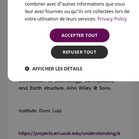
combiner avec d"autres informations que vous
leur avez fournies ou qu"ils ont collectées lors de
votre utilisation de leurs services.
Privacy Policy
ACCEPTER TOUT
BIBLIOGRAPHIE
REFUSER TOUT
AFFICHER LES DÉTAILS
Stein, S. & Wysession, M. (2009). An
introduction to seismology, earthquakes,
and Earth structure. John Wiley & Sons.
Instituto Dom Luiz
https://projects.eri.ucsb.edu/understanding/e