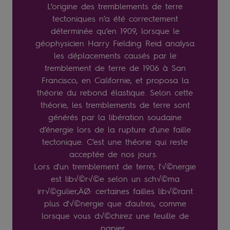
L’origine des tremblements de terre
tectoniques n’a été correctement
déterminée qu’en 1909, lorsque le
géophysicien Harry Fielding Reid analysa
les déplacements causés par le
tremblement de terre de 1906 à San
Francisco, en Californie, et proposa la
théorie du rebond élastique. Selon cette
théorie, les tremblements de terre sont
générés par la libération soudaine
d’énergie lors de la rupture d'une faille
tectonique. C’est une théorie qui reste
acceptée de nos jours.
Lors d'un tremblement de terre, l'√©nergie
est lib√©r√©e selon un sch√©ma
irr√©gulier‚ÄØ: certaines failles lib√©rant
plus d'√©nergie que d'autres, comme
lorsque vous d√©chirez une feuille de
papier.