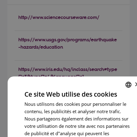
http://www.sciencecourseware.com/
https://www.usgs.gov/programs/earthquake
-hazards/education
https://www.iris.edu/hq/inclass/search#type
[]=3&type[]=4&language[]=1
Ce site Web utilise des cookies
https://www.iris.edu/hq/inclass/search#pag
ENGLISH
Nous utilisons des cookies pour personnaliser le
e=1&limit=20&type[]=1&language[]=1
contenu, les publicités et analyser notre trafic.
PORTUGUESE
Nous partageons également des informations sur
FRENCH
votre utilisation de notre site avec nos partenaires
http://idl.campus.ciencias.ulisboa.pt/sismolo
SPANISH
de publicité et d"analyse qui peuvent les
gianaescola/