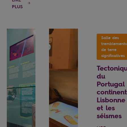
PLUS
Salle des
tremblements
de terre
significatives
Tectoniq
du
Portugal
continent
Lisbonne
et les
séismes