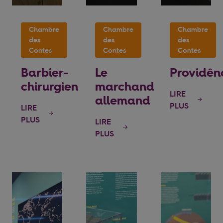
Chambre
Chambre
Chambre
des
des
des
Contes
Contes
Contes
Barbier-
Le
Providên
chirurgien
marchand
LIRE
allemand
PLUS
LIRE
PLUS
LIRE
PLUS