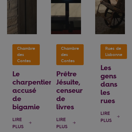
Chambre
Chambre
Rues de
des
des
Lisbonne
Contes
Contes
Les
Le
Prêtre
gens
charpentier
Jésuite,
dans
accusé
censeur
les
de
de
rues
bigamie
livres
LIRE
LIRE
LIRE
PLUS
PLUS
PLUS