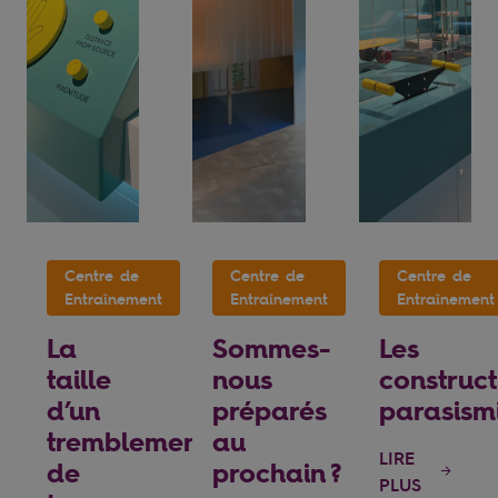
Centre de
Centre de
Centre de
Entraînement
Entraînement
Entraînement
La
Sommes-
Les
taille
nous
construct
d’un
préparés
parasism
tremblement
au
LIRE
de
prochain ?
PLUS