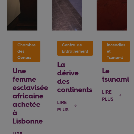
Chambre
Centre de
Incendies
des
Entraînement
et
Contes
Tsunami
La
Une
Le
dérive
femme
tsunami
des
esclavisée
continents
LIRE
africaine
PLUS
LIRE
achetée
PLUS
à
Lisbonne
LIRE