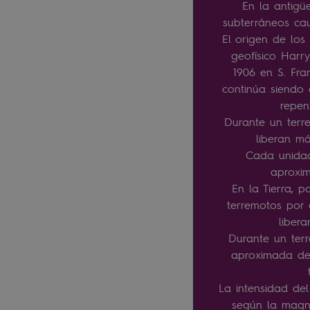
En la antigü
subterráneos cau
El origen de los
geofísico Harr
1906 en S. Fran
continúa siendo 
repen
Durante un terre
liberan m
Cada unidad
aproxi
En la Tierra, 
terremotos por
liber
Durante un terr
aproximada de 
La intensidad de
según la magni