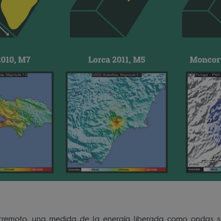
rremoto, una medida de la energía liberada como ondas sí