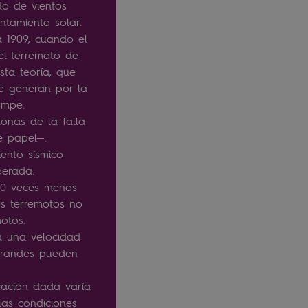
do de vientos
entamiento solar.
a 1909, cuando el
el terremoto de
Esta teoría, que
se generan por la
rompe.
zonas de la falla
de papel—.
ento sísmico
berada.
 10 veces menos
s terremotos no
motos.
 a una velocidad
 grandes pueden
.
cación dada varía
las condiciones