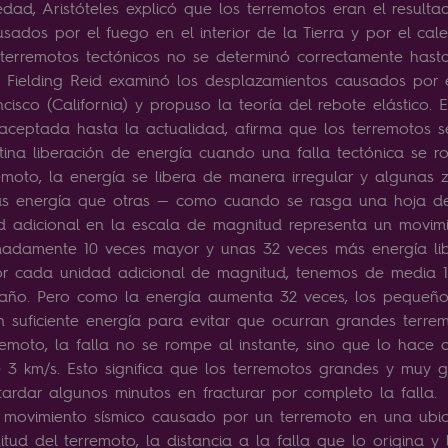
edad, Aristóteles explicó que los terremotos eran el resulta
sados ​​por el fuego en el interior de la Tierra y por el cal
 terremotos tectónicos no se determinó correctamente hast
y Fielding Reid examinó los desplazamientos causados ​​por 
cisco (California) y propuso la teoría del rebote elástico. 
aceptada hasta la actualidad, afirma que los terremotos 
tina liberación de energía cuando una falla tectónica se 
moto, la energía se libera de manera irregular y algunas 
ás energía que otras — como cuando se rasga una hoja 
 adicional en la escala de magnitud representa un movimi
madamente 10 veces mayor y unas 32 veces más energía li
por cada unidad adicional de magnitud, tenemos de media
 año. Pero como la energía aumenta 32 veces, los pequeño
an suficiente energía para evitar que ocurran grandes terre
emoto, la falla no se rompe al instante, sino que lo hace
3 km/s. Esto significa que los terremotos grandes y muy
tardar algunos minutos en fracturar por completo la falla
l movimiento sísmico causado por un terremoto en una ubi
tud del terremoto, la distancia a la falla que lo origina y 