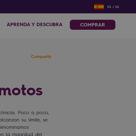
ES / ES
APRENDA Y DESCUBRA
COMPRAR
Compartir
emotos
tónicas. Poco a poco,
lcanzan su límite, se
e denominamos
on la magnitud del