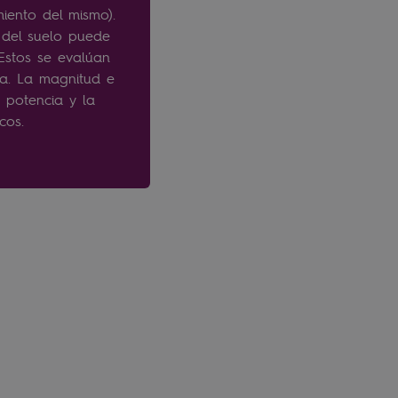
miento del mismo).
 del suelo puede
 Estos se evalúan
ca. La magnitud e
 potencia y la
icos.