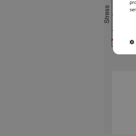
pr
ser