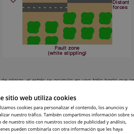
 de placas, el estrés se acumula en una falla hasta que se
erremoto. Esta es la teoría del "rebote elástico" del orige
 pueden encontrar en Internet buscando las palabras clave
e sitio web utiliza cookies
ENGLI
lizamos cookies para personalizar el contenido, los anuncios y
alizar nuestro tráfico. También compartimos información sobre s
PORT
 de nuestro sitio con nuestros socios de publicidad y análisis,
FRENC
ienes pueden combinarla con otra información que les haya